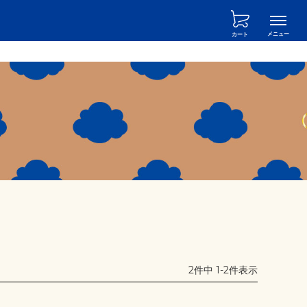
カート
2
件中
1
-
2
件表示