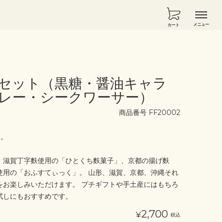
カート
箱セット（黒糖・醤油キャラ
レー・シークワーサー）
商品番号
FF20002
ト。
、滋賀丁字麩使用の「ひとくち麩菓子」、京都の揚げ麩
使用の「おふすてぃっく」。 山形、滋賀、京都、沖縄それ
をお楽しみいただけます。 プチギフトや手土産にはもちろ
試しにもおすすめです。
2,700
¥
税込