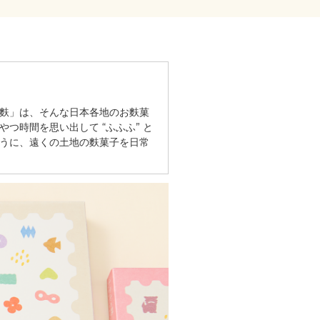
の麩」は、そんな⽇本各地のお麩菓
つ時間を思い出して “ふふふ” と
ように、遠くの⼟地の麩菓⼦を⽇常