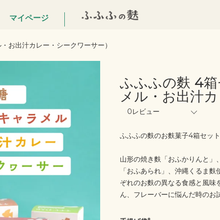
マイページ
ル・お出汁カレー・シークワーサー）
ふふふの麩 4
メル・お出汁カ
0レビュー
ふふふの麩のお麩菓子4箱セッ
山形の焼き麩「おふかりんと」
「おふあられ」、沖縄くるま麩
ぞれのお麩の異なる食感と風味
ん、フレーバーに悩んだ時のお