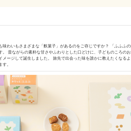
も味わいもさまざまな「麩菓⼦」があるのをご存じですか？ 「ふふふ
。 昔ながらの素朴な⽢さやふわりとした⼝どけに、⼦どものころのおや
イメージして誕⽣しました。 旅先で出会った味を誰かに教えたくなる
ます。