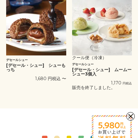
クール便（冷凍）
デセールシュー
デセールシュー
[デセール・シュー] シューも
っち
[デセール・シュー] ムームー
シュー3個入
1,680
税込
〜
1,170
税込
販売を終了しました。