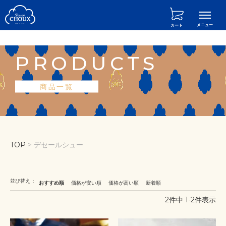
カート
PRODUCTS
商品一覧
TOP
デセールシュー
並び替え
おすすめ順
価格が安い順
価格が高い順
新着順
2
件中
1
-
2
件表示